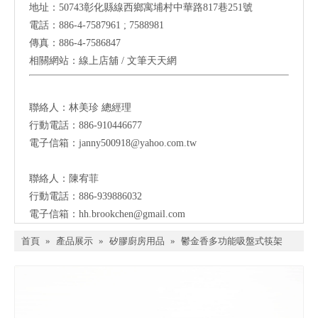
地址：
50743
彰化縣線西鄉寓埔村中華路817巷251號
電話：886-4-7587961 ; 7588981
傳真：886-4-7586847
相關網站：
線上店舖
/
文筆天天網
聯絡人：林美珍
總經理
行動電話：886-910446677
電子信箱：
janny500918@yahoo.com.tw
聯絡人：陳宥菲
行動電話：886-939886032
電子信箱：
hh.brookchen@gmail.com
首頁
»
產品展示
»
矽膠廚房用品
»
鬱金香多功能吸盤式筷架