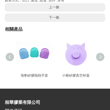
銷售方式：出口 ,製造 ,批發 ,合作 ,零售
上一條:
下一條:
相關產品
海豹矽膠隔熱手套
小豬矽膠真空杯蓋
玫
桓華膠業有限公司