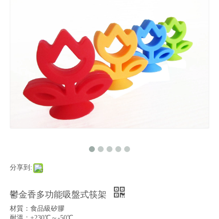
分享到:
鬱金香多功能吸盤式筷架
材質：食品級矽膠
耐溫：+230℃～-50℃