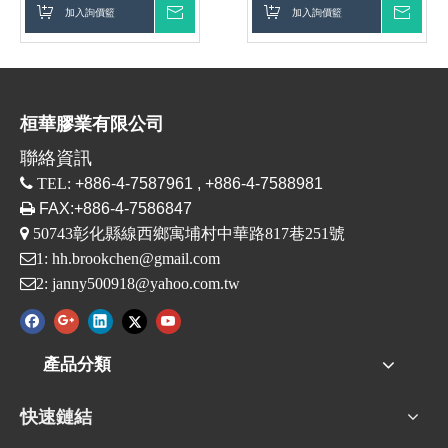
加入詢價籃
詢價
加入詢價籃
詢價
桓華膠業有限公司
聯絡資訊

TEL:
+886-4-7587961 , +886-4-7588981

FAX:+886-4-7586847

50743彰化縣線西鄉寓埔村中華路817巷251號
1:
hh.brookchen@gmail.com
2:
janny500918@yahoo.com.tw
產品分類
快速鏈結